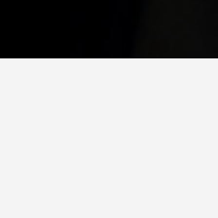
O kancelarii
Kancelaria Notarialna Jolanta Grabowska Notariusz –
Namysłów
Notariusz Jolanta Grabowska prowadzi Kancelarię
Notarialną w Namysłowie, działając jako osoba zaufania
publicznego zgodnie z ustawą z dnia 14 lutego 1991 r. –
Prawo o notariacie. Jej czynności mają charakter
dokumentu urzędowego i zapewniają bezpieczeństwo
obrotu prawnego.