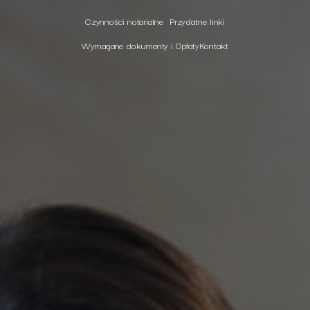
Czynności notarialne
Przydatne linki
Wymagane dokumenty i Opłaty
Kontakt